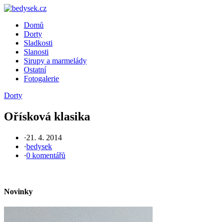
Skip
to
Domů
content
Dorty
Sladkosti
Slanosti
Sirupy a marmelády
Ostatní
Fotogalerie
Dorty
Ořísková klasika
·
21. 4. 2014
·
bedysek
·
0 komentářů
Novinky