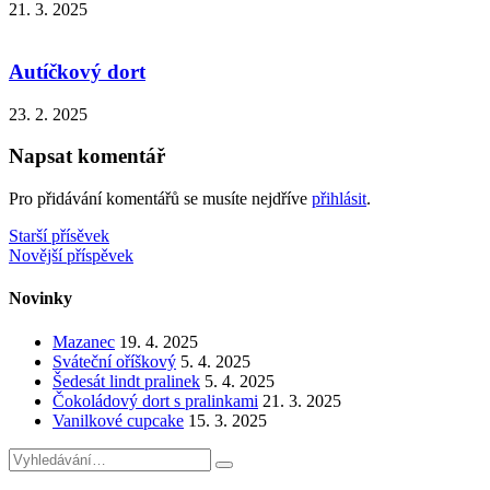
21. 3. 2025
Autíčkový dort
23. 2. 2025
Napsat komentář
Pro přidávání komentářů se musíte nejdříve
přihlásit
.
Navigace
Starší přísěvek
Novější příspěvek
pro
příspěvek
Novinky
Mazanec
19. 4. 2025
Sváteční oříškový
5. 4. 2025
Šedesát lindt pralinek
5. 4. 2025
Čokoládový dort s pralinkami
21. 3. 2025
Vanilkové cupcake
15. 3. 2025