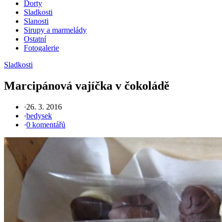
Dorty
Sladkosti
Slanosti
Sirupy a marmelády
Ostatní
Fotogalerie
Sladkosti
Marcipánová vajíčka v čokoládě
·
26. 3. 2016
·
bedysek
·
0 komentářů