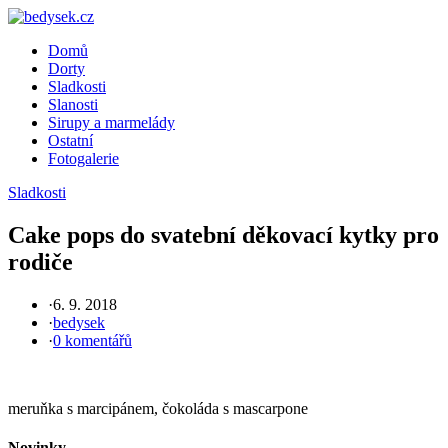
Skip
to
Domů
content
Dorty
Sladkosti
Slanosti
Sirupy a marmelády
Ostatní
Fotogalerie
Sladkosti
Cake pops do svatební děkovací kytky pro
rodiče
·
6. 9. 2018
·
bedysek
·
0 komentářů
meruňka s marcipánem, čokoláda s mascarpone
Novinky