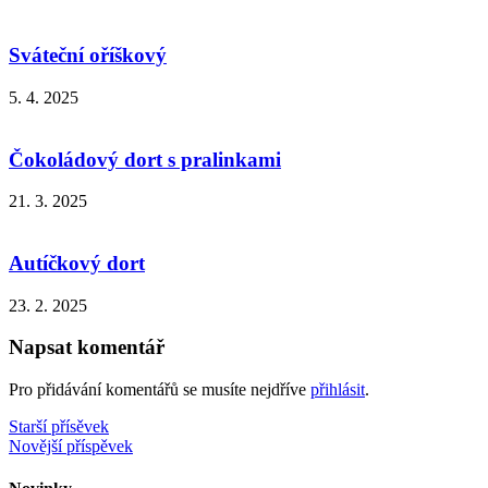
Sváteční oříškový
5. 4. 2025
Čokoládový dort s pralinkami
21. 3. 2025
Autíčkový dort
23. 2. 2025
Napsat komentář
Pro přidávání komentářů se musíte nejdříve
přihlásit
.
Navigace
Starší přísěvek
Novější příspěvek
pro