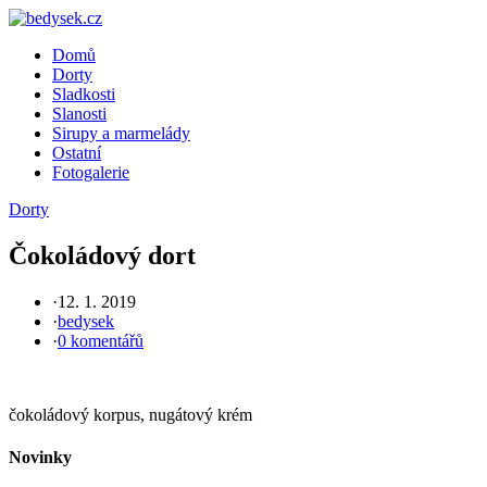
Skip
to
Domů
content
Dorty
Sladkosti
Slanosti
Sirupy a marmelády
Ostatní
Fotogalerie
Dorty
Čokoládový dort
·
12. 1. 2019
·
bedysek
·
0 komentářů
čokoládový korpus, nugátový krém
Novinky