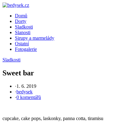
Skip
to
Domů
content
Dorty
Sladkosti
Slanosti
Sirupy a marmelády
Ostatní
Fotogalerie
Sladkosti
Sweet bar
·
1. 6. 2019
·
bedysek
·
0 komentářů
cupcake, cake pops, laskonky, panna cotta, tiramisu