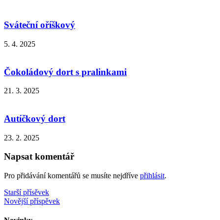
Sváteční oříškový
5. 4. 2025
Čokoládový dort s pralinkami
21. 3. 2025
Autíčkový dort
23. 2. 2025
Napsat komentář
Pro přidávání komentářů se musíte nejdříve
přihlásit
.
Navigace
Starší přísěvek
Novější příspěvek
pro