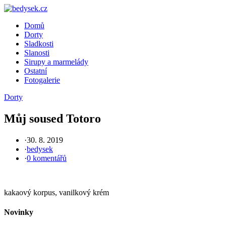
Skip
to
Domů
content
Dorty
Sladkosti
Slanosti
Sirupy a marmelády
Ostatní
Fotogalerie
Dorty
Můj soused Totoro
·
30. 8. 2019
·
bedysek
·
0 komentářů
kakaový korpus, vanilkový krém
Novinky