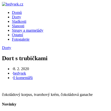
Skip
to
Domů
content
Dorty
Sladkosti
Slanosti
Sirupy a marmelády
Ostatní
Fotogalerie
Dorty
Dort s trubičkami
·
8. 2. 2020
·
bedysek
·
0 komentářů
čokoládový korpus, tvarohový krém, čokoládová ganache
Novinky