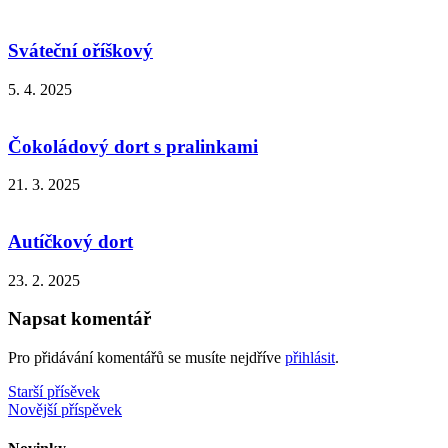
Sváteční oříškový
5. 4. 2025
Čokoládový dort s pralinkami
21. 3. 2025
Autíčkový dort
23. 2. 2025
Napsat komentář
Pro přidávání komentářů se musíte nejdříve
přihlásit
.
Navigace
Starší přísěvek
Novější příspěvek
pro