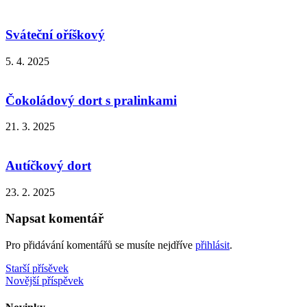
Sváteční oříškový
5. 4. 2025
Čokoládový dort s pralinkami
21. 3. 2025
Autíčkový dort
23. 2. 2025
Napsat komentář
Pro přidávání komentářů se musíte nejdříve
přihlásit
.
Navigace
Starší přísěvek
Novější příspěvek
pro