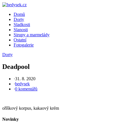
Skip
to
Domů
content
Dorty
Sladkosti
Slanosti
Sirupy a marmelády
Ostatní
Fotogalerie
Dorty
Deadpool
·
31. 8. 2020
·
bedysek
·
0 komentářů
oříškový korpus, kakaový krém
Novinky