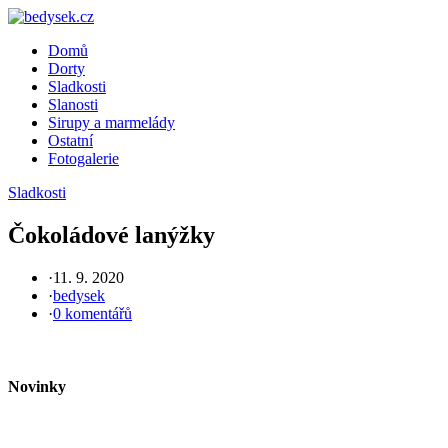
Skip
to
Domů
content
Dorty
Sladkosti
Slanosti
Sirupy a marmelády
Ostatní
Fotogalerie
Sladkosti
Čokoládové lanýžky
·
11. 9. 2020
·
bedysek
·
0 komentářů
Novinky