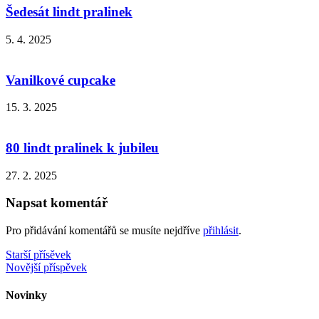
Šedesát lindt pralinek
5. 4. 2025
Vanilkové cupcake
15. 3. 2025
80 lindt pralinek k jubileu
27. 2. 2025
Napsat komentář
Pro přidávání komentářů se musíte nejdříve
přihlásit
.
Navigace
Starší přísěvek
Novější příspěvek
pro
příspěvek
Novinky