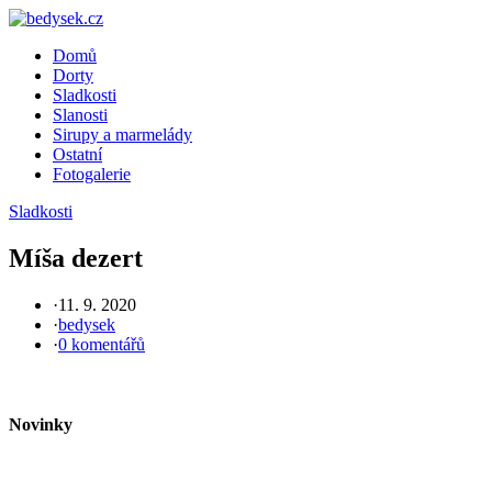
Skip
to
Domů
content
Dorty
Sladkosti
Slanosti
Sirupy a marmelády
Ostatní
Fotogalerie
Sladkosti
Míša dezert
·
11. 9. 2020
·
bedysek
·
0 komentářů
Novinky