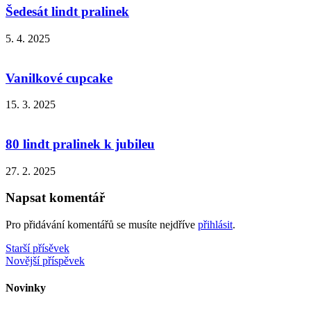
Šedesát lindt pralinek
5. 4. 2025
Vanilkové cupcake
15. 3. 2025
80 lindt pralinek k jubileu
27. 2. 2025
Napsat komentář
Pro přidávání komentářů se musíte nejdříve
přihlásit
.
Navigace
Starší přísěvek
Novější příspěvek
pro
příspěvek
Novinky