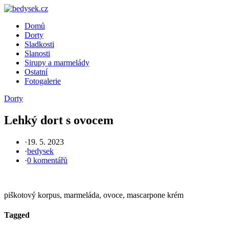
Skip
to
Domů
content
Dorty
Sladkosti
Slanosti
Sirupy a marmelády
Ostatní
Fotogalerie
Dorty
Lehký dort s ovocem
·
19. 5. 2023
·
bedysek
·
0 komentářů
piškotový korpus, marmeláda, ovoce, mascarpone krém
Tagged