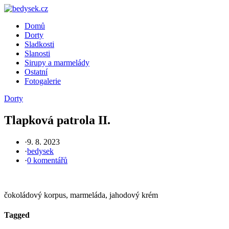
Skip
to
Domů
content
Dorty
Sladkosti
Slanosti
Sirupy a marmelády
Ostatní
Fotogalerie
Dorty
Tlapková patrola II.
·
9. 8. 2023
·
bedysek
·
0 komentářů
čokoládový korpus, marmeláda, jahodový krém
Tagged