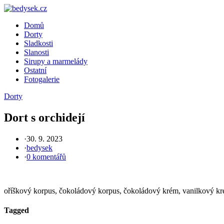
Skip
to
Domů
content
Dorty
Sladkosti
Slanosti
Sirupy a marmelády
Ostatní
Fotogalerie
Dorty
Dort s orchidejí
·
30. 9. 2023
·
bedysek
·
0 komentářů
oříškový korpus, čokoládový korpus, čokoládový krém, vanilkový k
Tagged