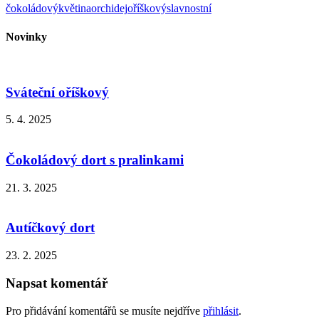
čokoládový
květina
orchidej
oříškový
slavnostní
Novinky
Sváteční oříškový
5. 4. 2025
Čokoládový dort s pralinkami
21. 3. 2025
Autíčkový dort
23. 2. 2025
Napsat komentář
Pro přidávání komentářů se musíte nejdříve
přihlásit
.