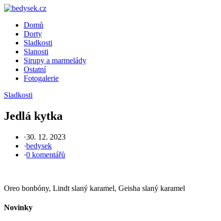
Skip
to
Domů
content
Dorty
Sladkosti
Slanosti
Sirupy a marmelády
Ostatní
Fotogalerie
Sladkosti
Jedlá kytka
·
30. 12. 2023
·
bedysek
·
0 komentářů
Oreo bonbóny, Lindt slaný karamel, Geisha slaný karamel
Novinky