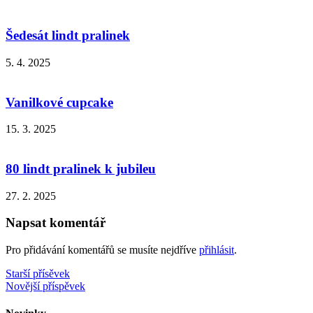
Šedesát lindt pralinek
5. 4. 2025
Vanilkové cupcake
15. 3. 2025
80 lindt pralinek k jubileu
27. 2. 2025
Napsat komentář
Pro přidávání komentářů se musíte nejdříve
přihlásit
.
Navigace
Starší přísěvek
Novější příspěvek
pro