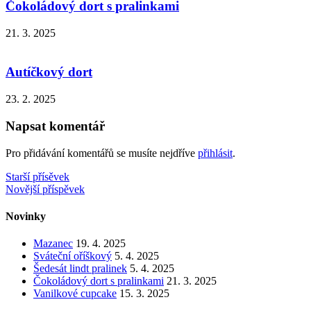
Čokoládový dort s pralinkami
21. 3. 2025
Autíčkový dort
23. 2. 2025
Napsat komentář
Pro přidávání komentářů se musíte nejdříve
přihlásit
.
Navigace
Starší přísěvek
Novější příspěvek
pro
příspěvek
Novinky
Mazanec
19. 4. 2025
Sváteční oříškový
5. 4. 2025
Šedesát lindt pralinek
5. 4. 2025
Čokoládový dort s pralinkami
21. 3. 2025
Vanilkové cupcake
15. 3. 2025