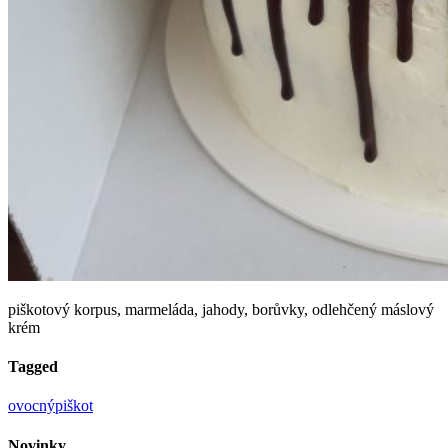
piškotový korpus, marmeláda, jahody, borůvky, odlehčený máslový
krém
Tagged
ovocný
piškot
Novinky