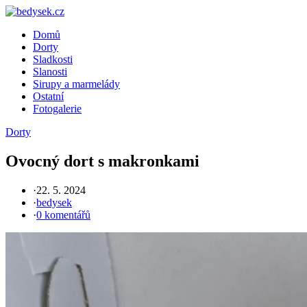
Skip
to
Domů
content
Dorty
Sladkosti
Slanosti
Sirupy a marmelády
Ostatní
Fotogalerie
Dorty
Ovocný dort s makronkami
·
22. 5. 2024
·
bedysek
·
0 komentářů