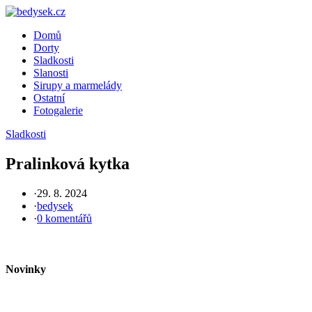
Skip
to
Domů
content
Dorty
Sladkosti
Slanosti
Sirupy a marmelády
Ostatní
Fotogalerie
Sladkosti
Pralinková kytka
·
29. 8. 2024
·
bedysek
·
0 komentářů
Novinky