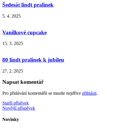
Šedesát lindt pralinek
5. 4. 2025
Vanilkové cupcake
15. 3. 2025
80 lindt pralinek k jubileu
27. 2. 2025
Napsat komentář
Pro přidávání komentářů se musíte nejdříve
přihlásit
.
Navigace
Starší přísěvek
Novější příspěvek
pro
příspěvek
Novinky